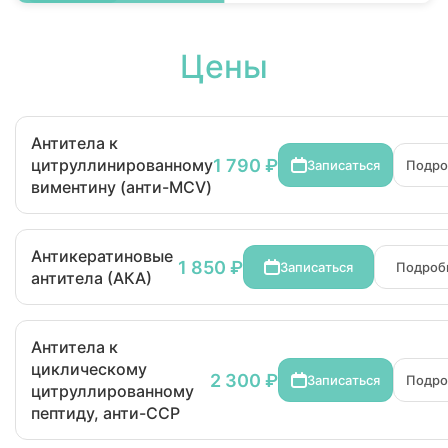
Цены
Антитела к
1 790 ₽
цитруллинированному
Записаться
Подро
виментину (анти-MCV)
Антикератиновые
1 850 ₽
Записаться
Подроб
антитела (АКА)
Антитела к
циклическому
2 300 ₽
Записаться
Подро
цитруллированному
пептиду, анти-ССР