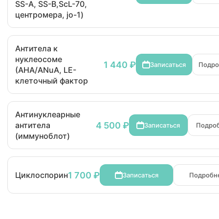
SS-A, SS-B,ScL-70,
центромера, jo-1)
Антитела к
нуклеосоме
1 440 ₽
Записаться
Подро
(АНА/ANuA, LE-
клеточный фактор
Антинуклеарные
4 500 ₽
антитела
Записаться
Подро
(иммуноблот)
1 700 ₽
Циклоспорин
Записаться
Подробн