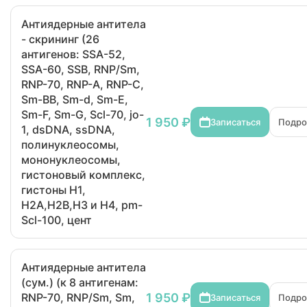
Антиядерные антитела
- скрининг (26
антигенов: SSA-52,
SSA-60, SSB, RNP/Sm,
RNP-70, RNP-A, RNP-C,
Sm-BB, Sm-d, Sm-E,
Sm-F, Sm-G, Scl-70, jo-
1 950 ₽
Записаться
Подро
1, dsDNA, ssDNA,
полинуклеосомы,
мононуклеосомы,
гистоновый комплекс,
гистоны H1,
H2A,H2B,H3 и H4, pm-
Scl-100, цент
Антиядерные антитела
(сум.) (к 8 антигенам:
1 950 ₽
RNP-70, RNP/Sm, Sm,
Записаться
Подро