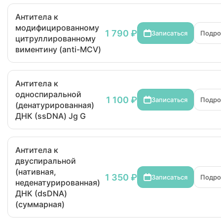
Антитела к
модифицированному
1 790 ₽
Записаться
Подро
цитруллированному
виментину (anti-MCV)
Антитела к
односпиральной
1 100 ₽
Записаться
Подро
(денатурированная)
ДНК (ssDNA) Jg G
Антитела к
двуспиральной
(нативная,
1 350 ₽
Записаться
Подро
неденатурированная)
ДНК (dsDNA)
(суммарная)