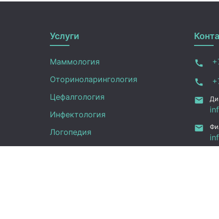
Услуги
Конт
Маммология
+7
Оториноларингология
+7
Цефалгология
Ди
in
Инфектология
Фи
Логопедия
in
ru
Онкология
Ал
Педиатрия
12
Нефрология
Офтальмология