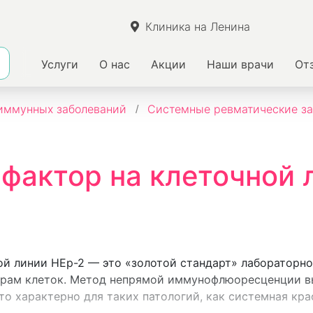
Клиника на Ленина
Услуги
О нас
Акции
Наши врачи
От
иммунных заболеваний
Системные ревматические за
фактор на клеточной 
ой линии HEp-2 — это «золотой стандарт» лабораторн
драм клеток. Метод непрямой иммунофлюоресценции вы
то характерно для таких патологий, как системная кра