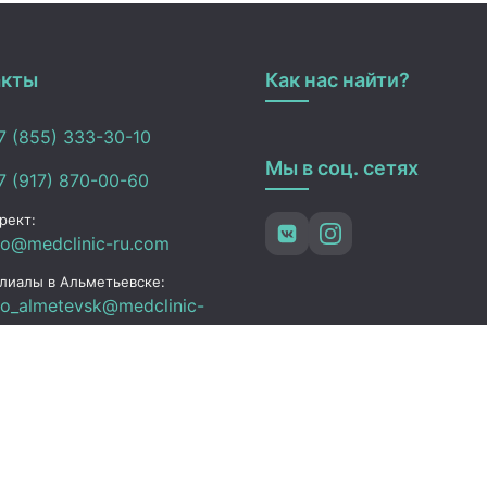
акты
Как нас найти?
 (855) 333-30-10
Мы в соц. сетях
 (917) 870-00-60
рект:
fo@medclinic-ru.com
лиалы в Альметьевске:
fo_almetevsk@medclinic-
.com
ьметьевск , ул. Ленина,
3