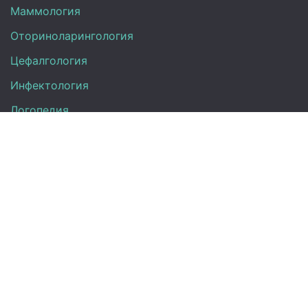
Маммология
Оториноларингология
Цефалгология
Инфектология
Логопедия
Онкология
Педиатрия
Нефрология
Офтальмология
УЗИ
Неврология
Анализы